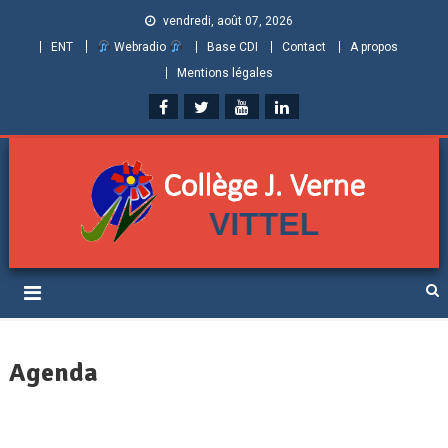
vendredi, août 07, 2026
ENT
Webradio
Base CDI
Contact
A propos
Mentions légales
Collège Jules Verne de
Informations et ressources pour élèves, parents et personnels
Vittel (Vosges)
Agenda