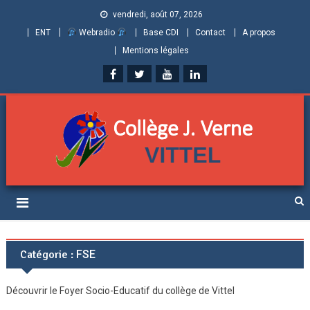
vendredi, août 07, 2026
ENT
Webradio
Base CDI
Contact
A propos
Mentions légales
Collège Jules Verne de
Informations et ressources pour élèves, parents et personnels
Vittel (Vosges)
Catégorie :
FSE
Découvrir le Foyer Socio-Educatif du collège de Vittel