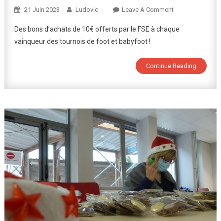
On
21 Juin 2023
Ludovic
Leave A Comment
Le
Des bons d’achats de 10€ offerts par le FSE à chaque
FSE
vainqueur des tournois de foot et babyfoot !
Récompense
Les
Continue Reading
Vainqueurs
Des
Tournois