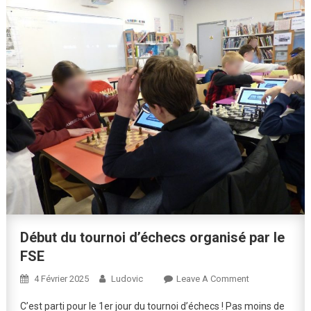
Début du tournoi d’échecs organisé par le
FSE
On
4 Février 2025
Ludovic
Leave A Comment
Début
C’est parti pour le 1er jour du tournoi d’échecs ! Pas moins de
Du