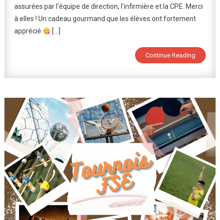
assurées par l’équipe de direction, l’infirmière et la CPE. Merci
Chocolats
De
à elles ! Un cadeau gourmand que les élèves ont fortement
Noël
apprécié
[…]
À
Tous
Continue Reading
Les
Élèves
!