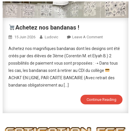
Achetez nos bandanas !
On
15 Juin 2026
Ludovic
Leave A Comment
Achetez nos magnifiques bandanas dont les designs ont été
Achetez
créés par des élèves de 3ème (Corentin M. et Elyah B.) 2
Nos
possibilités de paiement vous sont proposées : ➝ Dans tous
Bandanas
les cas, les bandanas sont à retirer au CDI du collège
!
ACHAT EN LIGNE, PAR CARTE BANCAIRE (Avec retrait des
bandanas obligatoirement au […]
Continue Reading