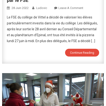
par le FSE
On
28 Juin 2022
Ludovic
Leave A Comment
Les
Le FSE du collège de Vittel a décidé de valoriser les élèves
Délégués
particulièrement investis dans la vie du collège. Les délégués,
Et
après leur sortie le 28 avril dernier au Conseil Départemental
Élèves
et au planétarium d’Epinal, ont tous été invités à la pizzeria
Méritants
Récompensés
lundi 27 juin à midi. En plus des délégués, le FSE a décidé […]
Pour
Leur
Continue Reading
Investissement
Par
Le
FSE