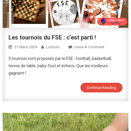
Les tournois du FSE : c’est parti !
On
21 Mars 2024
Ludovic
Leave A Comment
Les
5 tournois sont proposés par le FSE : football, basketball,
Tournois
tennis de table, baby-foot et échecs. Que les meilleurs
Du
gagnent !
FSE
:
C’est
Continue Reading
Parti
!