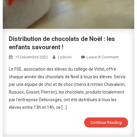
Distribution de chocolats de Noël : les
enfants savourent !
On
15 Décembre 2022
Ludovic
Leave A Comment
Distributi
Le FSE, association des élèves du collège de Vittel, offre
De
chaque année des chocolats de Noël à tous les élèves. Servis
Chocolats
par une équipe de chic et de choc (merci à mmes Chavalerin,
De
Busuioc, Gosset, Pierron), les chocolats, produits localement
Noël
:
par l’entreprise Delisvosges, ont été distribués à tous les
Les
élèves entre 13h et 14h, ce […]
Enfants
Savourent
Continue Reading
!