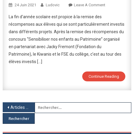
On
24 Juin 2021
Ludovic
Leave A Comment
Remise
La fin d’année scolaire est propice à la remise des
Des
récompenses aux élèves qui se sont particulièrement investis
Récompenses
dans différents projets. Après la remise des récompenses du
Par
concours “Sensibiliser nos enfants au Patrimoine” organisé
Le
FSE
en partenariat avec Jacky Fremont (Fondation du
Patrimoine), le Kiwanis et le FSE du collège, c’est au tour des
élèves investis […]
Continue Reading
Navigation
R
Articles plus anciens
des
articles