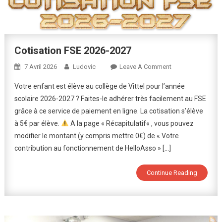
Cotisation FSE 2026-2027
On
7 Avril 2026
Ludovic
Leave A Comment
Cotisation
Votre enfant est élève au collège de Vittel pour l’année
FSE
scolaire 2026-2027 ? Faites-le adhérer très facilement au FSE
2026-
grâce à ce service de paiement en ligne. La cotisation s’élève
2027
à 5€ par élève.
A la page « Récapitulatif« , vous pouvez
modifier le montant (y compris mettre 0€) de « Votre
contribution au fonctionnement de HelloAsso » […]
Continue Reading