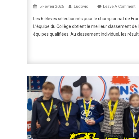
O
5 Février 2026
Ludovic
Leave A Comment
C
Les 6 élèves sélectionnés pour le championnat de Fran
D
L’équipe du Collège obtient le meilleur classement de
F
équipes qualifiées. Au classement individuel, les résul
D
C
C
U
2