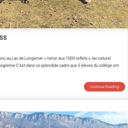
NSS
n
èmes
u au Lac de Longemer « miroir aux 1000 reflets », lac naturel
u
osgienne C’est dans ce splendide cadre que 5 élèves du collège ont
ampionnat
e
ance
NSS
Continue Reading