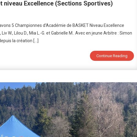
niveau Excellence (Sections Sportives)
n
us avons 5 Championnes d’Académie de BASKET Niveau Excellence
hampionnes
 Liv W., Lilou D., Mia L.-G. et Gabrielle M.. Avec en jeune Arbitre : Simon
Académie
depuis la création […]
e
sket
veau
Continue Reading
cellence
ections
ortives)