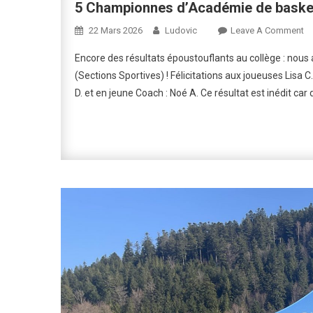
5 Championnes d’Académie de basket 
O
22 Mars 2026
Ludovic
Leave A Comment
5
Encore des résultats époustouflants au collège : no
C
(Sections Sportives) ! Félicitations aux joueuses Lisa C.,
D’
D. et en jeune Coach : Noé A. Ce résultat est inédit car 
D
Ba
Ni
Ex
(S
Sp