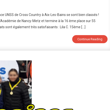
n
hampionnat
ce UNSS de Cross Country à Aix-Les-Bains se sont bien classés !
e
 l’Académie de Nancy-Metz et termine à la 16 ème place sur 55
rance
tats sont également très satisfaisants : Lila C. 15ème […]
e
ross
ountry
Continue Reading
NSS
026