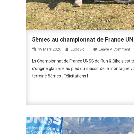
5èmes au championnat de France U
O
19 Mars 2026
Ludovic
Leave A Comment
5
Ls Championnat de France UNSS de Run & Bike s’est ten
A
d’origine glaciaire au pied du massif de la montagne v
Ch
terminé 5èmes : Félicitations !
D
Fr
U