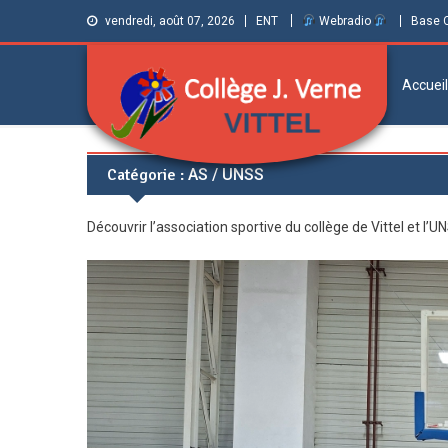
vendredi, août 07, 2026
ENT
Webradio
Base 
Accueil
Collège Jules
Informations et ressources pour élèves,
Catégorie :
AS / UNSS
parents et personnels
Verne de Vittel
Découvrir l’association sportive du collège de Vittel et l’U
(Vosges)