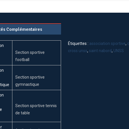
ités Complémentaires
Étiquettes :
association sportive
,
cross unss
,
saint nabord
,
UNSS
Section sportive
football
Section sportive
gymnastique
Section sportive tennis
de table