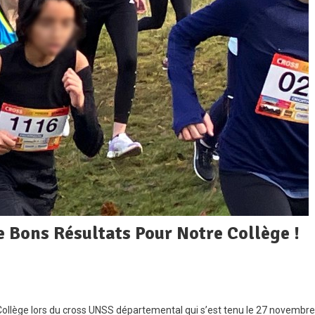
 Bons Résultats Pour Notre Collège !
On
Cross
 Collège lors du cross UNSS départemental qui s’est tenu le 27 novembre
UNSS