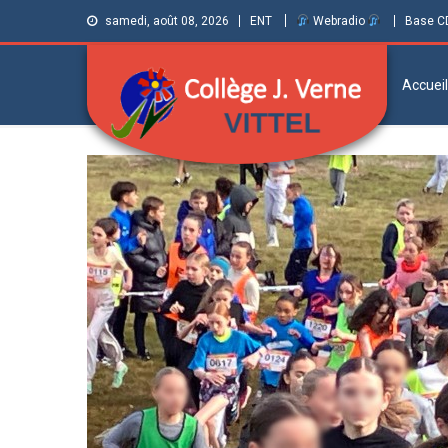
samedi, août 08, 2026
ENT
Webradio
Base C
Accueil
Collège Jules
Informations et ressources pour élèves,
parents et personnels
Verne de Vittel
(Vosges)