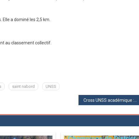
Départemental
:
 Elle a dominé les 2,5 km.
De
Bons
Résultats
Pour
t au classement collectif.
Notre
Collège
!
s
saint nabord
UNSS
Cross UNSS académique : 13 élèves ont brillamment représenté notre collège !