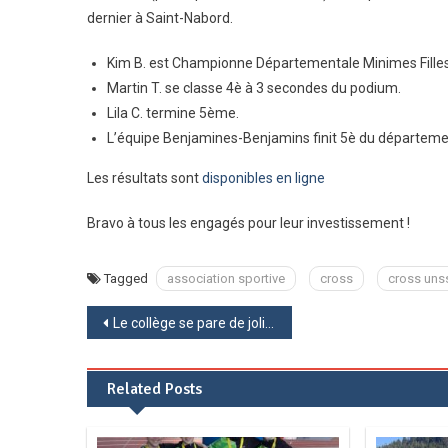
dernier à Saint-Nabord.
Kim B. est Championne Départementale Minimes Filles.
Martin T. se classe 4è à 3 secondes du podium.
Lila C. termine 5ème.
L’équipe Benjamines-Benjamins finit 5è du départemen
Les résultats sont
disponibles en ligne
Bravo à tous les engagés pour leur investissement !
Tagged
association sportive
cross
cross uns
Navigation
Le collège se pare de jolies décorations de Noël
de
Related Posts
l’article