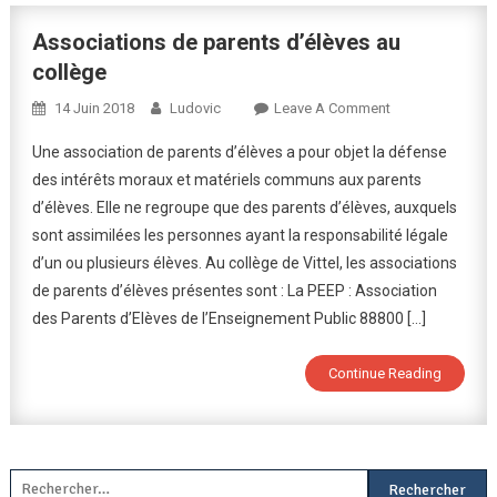
Associations de parents d’élèves au
collège
On
14 Juin 2018
Ludovic
Leave A Comment
Associations
Une association de parents d’élèves a pour objet la défense
De
des intérêts moraux et matériels communs aux parents
Parents
d’élèves. Elle ne regroupe que des parents d’élèves, auxquels
D’élèves
sont assimilées les personnes ayant la responsabilité légale
Au
Collège
d’un ou plusieurs élèves. Au collège de Vittel, les associations
de parents d’élèves présentes sont : La PEEP : Association
des Parents d’Elèves de l’Enseignement Public 88800 […]
Continue Reading
Rechercher :