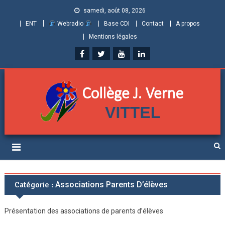
samedi, août 08, 2026
ENT
Webradio
Base CDI
Contact
A propos
Mentions légales
Collège Jules Verne de
Informations et ressources pour élèves, parents et personnels
Vittel (Vosges)
Catégorie :
Associations Parents D’élèves
Présentation des associations de parents d’élèves