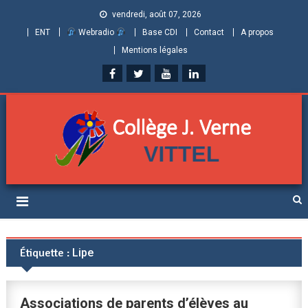
vendredi, août 07, 2026
ENT
Webradio
Base CDI
Contact
A propos
Mentions légales
Collège Jules Verne de
Informations et ressources pour élèves, parents et personnels
Vittel (Vosges)
Étiquette :
Lipe
Associations de parents d’élèves au