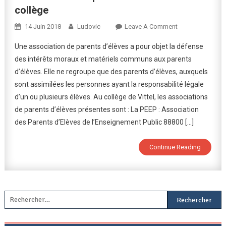
collège
On
14 Juin 2018
Ludovic
Leave A Comment
Associations
Une association de parents d’élèves a pour objet la défense
De
des intérêts moraux et matériels communs aux parents
Parents
d’élèves. Elle ne regroupe que des parents d’élèves, auxquels
D’élèves
sont assimilées les personnes ayant la responsabilité légale
Au
Collège
d’un ou plusieurs élèves. Au collège de Vittel, les associations
de parents d’élèves présentes sont : La PEEP : Association
des Parents d’Elèves de l’Enseignement Public 88800 […]
Continue Reading
Rechercher :