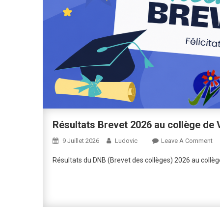
Résultats Brevet 2026 au collège de V
On
9 Juillet 2026
Ludovic
Leave A Comment
Ré
Résultats du DNB (Brevet des collèges) 2026 au collège
Br
20
Au
Co
De
Vit