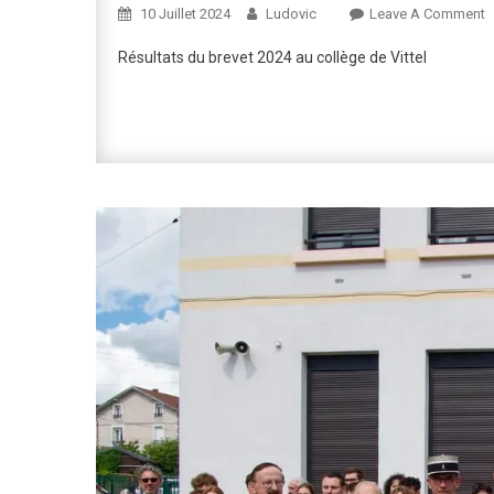
O
10 Juillet 2024
Ludovic
Leave A Comment
R
Résultats du brevet 2024 au collège de Vittel
B
2
A
C
D
V