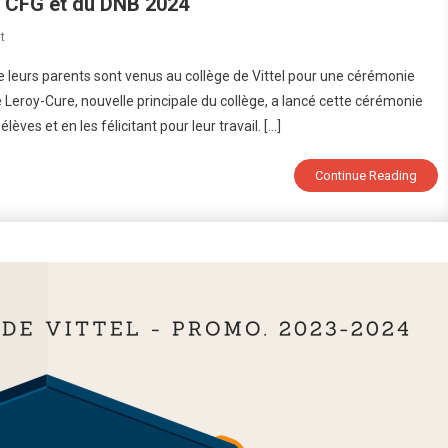
u CFG et du DNB 2024
On
t
Remise
 leurs parents sont venus au collège de Vittel pour une cérémonie
Des
Leroy-Cure, nouvelle principale du collège, a lancé cette cérémonie
Diplômes
èves et en les félicitant pour leur travail. […]
Aux
Lauréats
Du
Continue Reading
CFG
Et
Du
DNB
2024