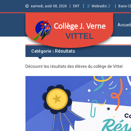
samedi, août 08, 2026
ENT
Webradio
Base C
Accueil
Collège Jules
Informations et ressources pour élèves,
Catégorie :
Résultats
parents et personnels
Verne de Vittel
Découvrir les résultats des élèves du collège de Vittel.
(Vosges)