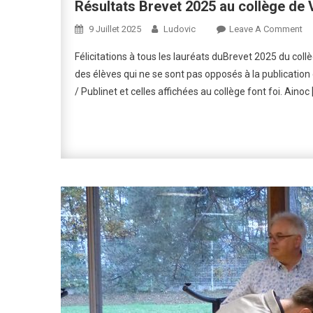
Résultats Brevet 2025 au collège de V
On
9 Juillet 2025
Ludovic
Leave A Comment
Ré
Félicitations à tous les lauréats duBrevet 2025 du collè
Br
des élèves qui ne se sont pas opposés à la publication d
20
/ Publinet et celles affichées au collège font foi. Ainoc 
Au
Co
De
Vit