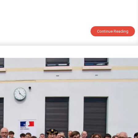
n
ésultats
revet
024
Continue Reading
u
ollège
e
ittel