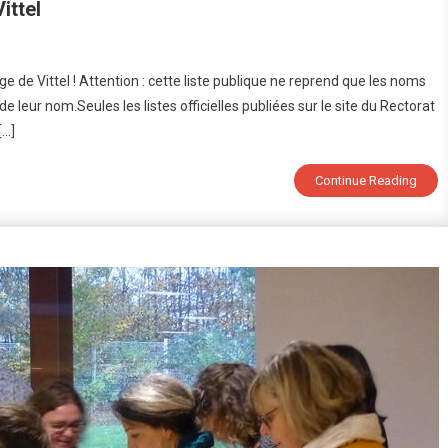
ittel
sultats
ge de Vittel ! Attention : cette liste publique ne reprend que les noms
evet
e leur nom.Seules les listes officielles publiées sur le site du Rectorat
25
[…]
llège
Continue Reading
tel