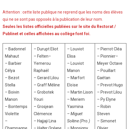
Attention : cette liste publique ne reprend que les noms des élèves
qui ne se sont pas opposés à la publication de leur nom.
Seules les listes officielles publiées sur le site du Rectorat /
Publinet et celles affichées au collège font foi.
– Badonnel
– Durupt Eliot
– Louviot
– Pierrot Cléa
Mahaut
– Felten–
Elisa
– Pionnier–
– Barbier
Yemerou
– Louviot
Meyer Octave
Célya
Raphaël
Manon
– Pouillart
– Bezot
– Gerard Lilou
– Marfort
Gaétan
Stella
– Graff Méline
Eloïse
– Prevot Hugo
– Boivin
– Grobotek
– Martin Lison
– Prevot Lilou
Manon
Youri
– Meriem
– Py Elyne
– Bontemps
– Grosjean
Yasmina
– Robin
Violette
Clémence
–
Miguet
Steven
–
– Hajjaji Lina
Solène (Pro.)
– Simonet
Champagne
–
Halter Océane
– Monsigny
Olivier