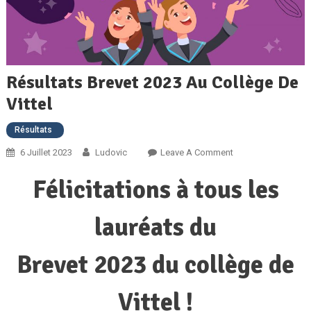
Résultats Brevet 2023 Au Collège De
Vittel
Résultats
On
6 Juillet 2023
Ludovic
Leave A Comment
Résultats
Félicitations à tous les
Brevet
2023
Au
lauréats du
Collège
De
Brevet 2023 du collège de
Vittel
Vittel !