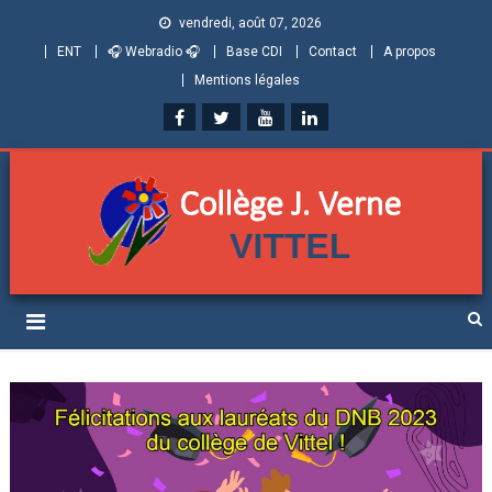
vendredi, août 07, 2026
ENT
🎧 Webradio 🎧
Base CDI
Contact
A propos
Mentions légales
Collège Jules Verne de
Informations et ressources pour élèves, parents et personnels
Vittel (Vosges)