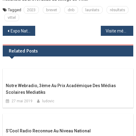
Tagged
2023
brevet
dnb
lauréats
résultats
vittel
Navigation
Expo Nature avec le photographe A. Calin
Visite mémorielle sur les sites de la bataille de Verdun des élèves de 3ème
de
Related Posts
l’article
Notre Webradio, 3ème Au Prix Académique Des Médias
Scolaires Mediatiks
27 mai 2019
ludovic
S’Cool Radio Reconnue Au Niveau National