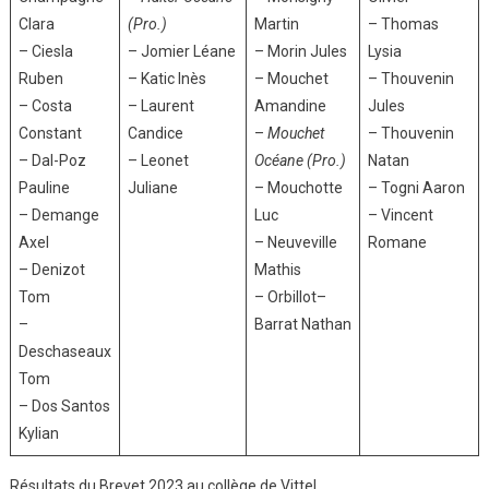
Clara
(Pro.)
Martin
– Thomas
– Ciesla
– Jomier Léane
– Morin Jules
Lysia
Ruben
– Katic Inès
– Mouchet
– Thouvenin
– Costa
– Laurent
Amandine
Jules
Constant
Candice
–
Mouchet
– Thouvenin
– Dal-Poz
– Leonet
Océane (Pro.)
Natan
Pauline
Juliane
– Mouchotte
– Togni Aaron
– Demange
Luc
– Vincent
Axel
– Neuveville
Romane
– Denizot
Mathis
Tom
– Orbillot–
–
Barrat Nathan
Deschaseaux
Tom
– Dos Santos
Kylian
Résultats du Brevet 2023 au collège de Vittel