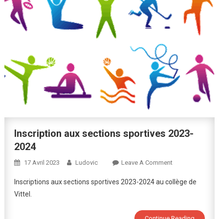
Inscription aux sections sportives 2023-
2024
On
17 Avril 2023
Ludovic
Leave A Comment
Inscription
Inscriptions aux sections sportives 2023-2024 au collège de
Aux
Vittel.
Sections
Sportives
Continue Reading
2023-