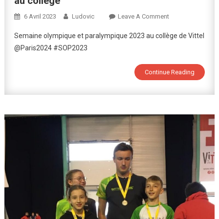
au collège
On
6 Avril 2023
Ludovic
Leave A Comment
Semaine
Semaine olympique et paralympique 2023 au collège de Vittel
Olympique
@Paris2024 #SOP2023
Et
Paralympique
Continue Reading
2023
Au
Collège