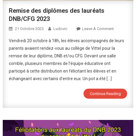
Remise des diplômes des lauréats
DNB/CFG 2023
On
21 Octobre 2023
Ludovic
Leave A Comment
Remise
Vendredi 20 octobre à 18h, les élèves accompagnés de leurs
Des
parents avaient rendez-vous au collège de Vittel pour la
Diplômes
remise de leur diplôme, DNB et/ou CFG. Devant une salle
Des
comble, plusieurs membres de l’équipe éducative ont
Lauréats
DNB/CFG
participé à cette distribution en félicitant les élèves et en
2023
échangeant avec certains d’entre eux. Un pot a été […]
Continue Reading