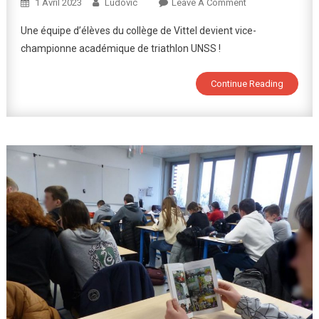
On
1 Avril 2023
Ludovic
Leave A Comment
L’équipe
Une équipe d’élèves du collège de Vittel devient vice-
UNSS
championne académique de triathlon UNSS !
Du
Collège
Continue Reading
Vice-
Championne
D’Académie
De
Triathlon
!