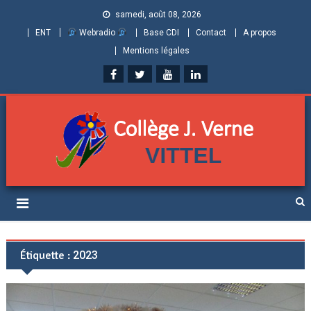
samedi, août 08, 2026
ENT
Webradio
Base CDI
Contact
A propos
Mentions légales
Collège Jules Verne de
Informations et ressources pour élèves, parents et personnels
Vittel (Vosges)
Étiquette :
2023