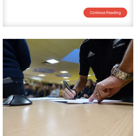
C’est
Continue Reading
Parti
Pour
La
Décoration
Du
Collège
!