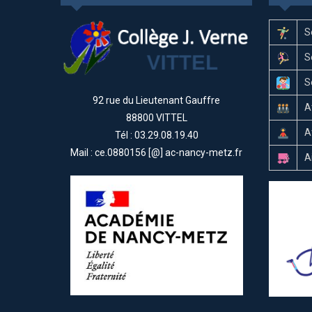
S
S
S
92 rue du Lieutenant Gauffre
A
88800 VITTEL
A
Tél : 03.29.08.19.40
Mail : ce.0880156 [@] ac-nancy-metz.fr
A