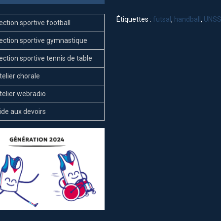
Étiquettes :
futsal
,
handball
,
UNS
ection sportive football
ection sportive gymnastique
ection sportive tennis de table
telier chorale
telier webradio
ide aux devoirs