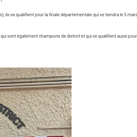
 !
ipes
), ils se qualifient pour la finale départementale qui se tiendra le 5 mar
dball
 qui sont également champions de district et qui se qualifient aussi pour
sal
ampionnes
rict
SS