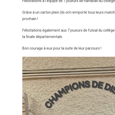
Félicitations à l’équipe de 7 joueurs de handball du collège
Équ
De
Grâce à un carton plein (ils ont remporté tous leurs matchs
Han
prochain !
Et
De
Félicitations également aux 7 joueurs de futsal du collège
Fut
la finale départementale.
Ch
De
Bon courage à eux pour la suite de leur parcours !
Dist
UN
!