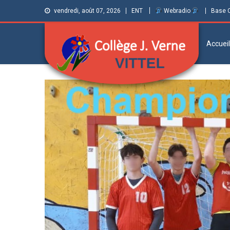
vendredi, août 07, 2026
ENT
Webradio
Base 
Accueil
Collège Jules
Informations et ressources pour élèves,
parents et personnels
Verne de Vittel
(Vosges)