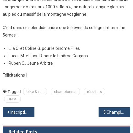
Au
Longemer « miroir aux 1000 reflets », lac naturel d’origine glaciaire
Championnat
au pied du massif de la montagne vosgienne
De
France
C’est dans ce splendide cadre que 5 élèves du collège ont terminé
UNSS
5èmes :
Lila C. et Coline G. pour le binôme Filles
Lucas M. et Iann D. pour le binôme Garçons
Ruben C., Jeune Arbitre
Félicitations !
Tagged
bike & run
championnat
résultats
UNSS
Navigation
Inscription section sportive basketball 2026-2027
5 Championnes d’Académie de basket niveau Excellence (Sections Sportives)
de
Related Posts