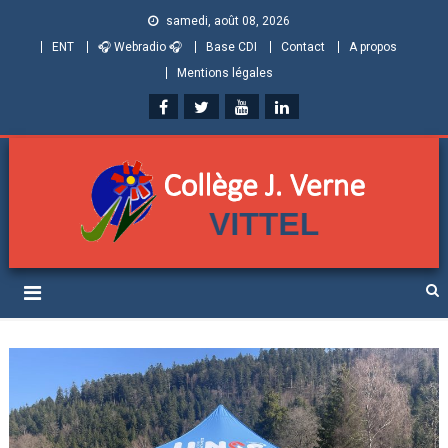
samedi, août 08, 2026
ENT
🎧 Webradio 🎧
Base CDI
Contact
A propos
Mentions légales
Collège Jules Verne de
Informations et ressources pour élèves, parents et personnels
Vittel (Vosges)