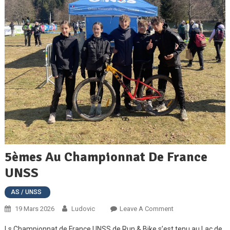
5èmes Au Championnat De France
UNSS
AS / UNSS
On
19 Mars 2026
Ludovic
Leave A Comment
5èmes
Ls Championnat de France UNSS de Run & Bike s’est tenu au Lac de