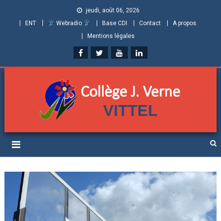
jeudi, août 06, 2026
ENT
Webradio
Base CDI
Contact
A propos
Mentions légales
Collège Jules Verne de
Informations et ressources pour élèves, parents et personnels
Vittel (Vosges)