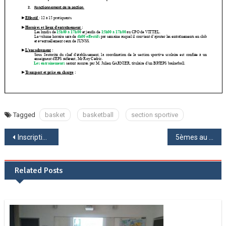
Tagged
basket
basketball
section sportive
Navigation
Inscription section sportive gymnastique 2026-2027
5èmes au championnat de France UNSS
de
Related Posts
l’article