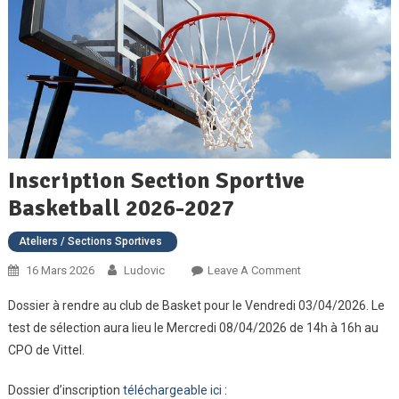
Inscription Section Sportive
Basketball 2026-2027
Ateliers / Sections Sportives
On
16 Mars 2026
Ludovic
Leave A Comment
Inscription
Dossier à rendre au club de Basket pour le Vendredi 03/04/2026. Le
Section
test de sélection aura lieu le Mercredi 08/04/2026 de 14h à 16h au
Sportive
CPO de Vittel.
Basketball
2026-
Dossier d’inscription
téléchargeable ici
:
2027