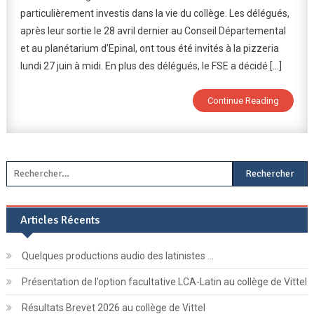
particulièrement investis dans la vie du collège. Les délégués,
Et
après leur sortie le 28 avril dernier au Conseil Départemental
Élèves
et au planétarium d’Epinal, ont tous été invités à la pizzeria
Méritants
Récompensés
lundi 27 juin à midi. En plus des délégués, le FSE a décidé […]
Pour
Leur
Continue Reading
Investissement
Par
Le
FSE
Rechercher :
Articles Récents
Quelques productions audio des latinistes …
Présentation de l’option facultative LCA-Latin au collège de Vittel
Résultats Brevet 2026 au collège de Vittel