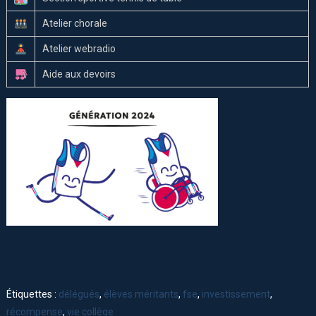
Atelier chorale
Atelier webradio
Aide aux devoirs
Étiquettes :
délégués
,
élèves méritants
,
fse
,
investissement
,
récompense
,
vie collège