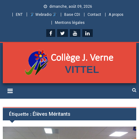
dimanche, août 09, 2026
ENT
Webradio
Base CDI
Contact
A propos
Mentions légales
Collège Jules Verne de
Informations et ressources pour élèves, parents et personnels
Vittel (Vosges)
Étiquette :
Élèves Méritants