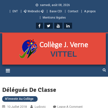
samedi, août 08, 2026
ENT
🎧 Webradio 🎧
Base CDI
Contact
A propos
Mentions légales
Collège Jules Verne de
Informations et ressources pour élèves, parents et personnels
Vittel (Vosges)
Délégués De Classe
M'investir Au Collège
On
10 Juillet 2018
Ludovic
Leave A Comment