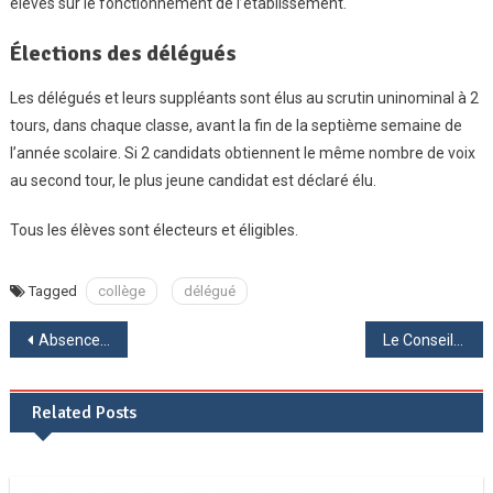
élèves sur le fonctionnement de l’établissement.
Élections des délégués
Les délégués et leurs suppléants sont élus au scrutin uninominal à 2
tours, dans chaque classe, avant la fin de la septième semaine de
l’année scolaire. Si 2 candidats obtiennent le même nombre de voix
au second tour, le plus jeune candidat est déclaré élu.
Tous les élèves sont électeurs et éligibles.
Tagged
collège
délégué
Navigation
Absences des élèves
Le Conseil de la Vie Collégienne (CVC)
de
Related Posts
l’article