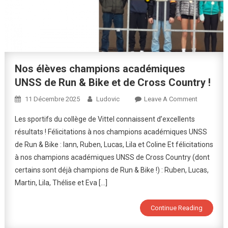
Nos élèves champions académiques
UNSS de Run & Bike et de Cross Country !
On
11 Décembre 2025
Ludovic
Leave A Comment
Nos
Les sportifs du collège de Vittel connaissent d’excellents
Élèves
résultats ! Félicitations à nos champions académiques UNSS
Champion
de Run & Bike : Iann, Ruben, Lucas, Lila et Coline Et félicitations
Académiq
à nos champions académiques UNSS de Cross Country (dont
UNSS
De
certains sont déjà champions de Run & Bike !) : Ruben, Lucas,
Run
Martin, Lila, Thélise et Eva […]
&
Bike
Continue Reading
Et
De