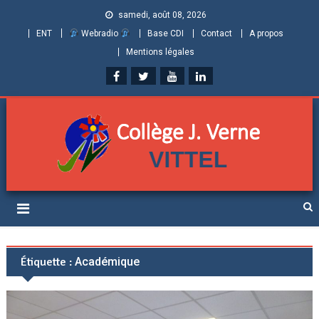
samedi, août 08, 2026
ENT
Webradio
Base CDI
Contact
A propos
Mentions légales
Collège Jules Verne de
Informations et ressources pour élèves, parents et personnels
Vittel (Vosges)
Étiquette :
Académique