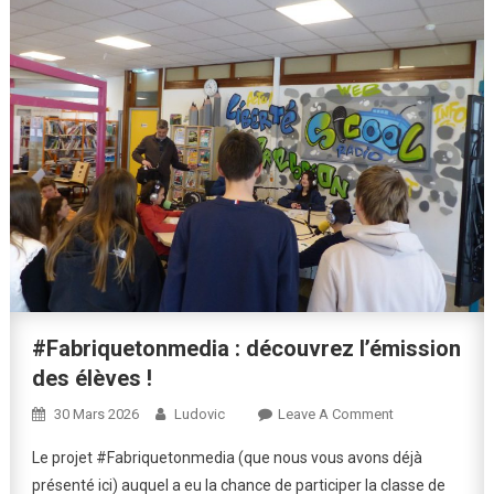
#Fabriquetonmedia : découvrez l’émission
des élèves !
On
30 Mars 2026
Ludovic
Leave A Comment
#Fabriquetonm
Le projet #Fabriquetonmedia (que nous vous avons déjà
:
présenté ici) auquel a eu la chance de participer la classe de
Découvrez