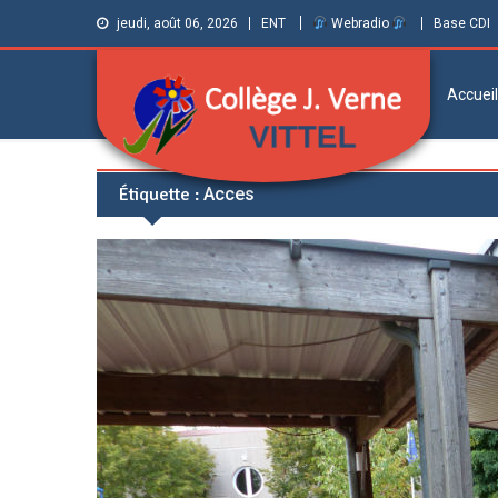
jeudi, août 06, 2026
ENT
Webradio
Base CDI
Accueil
Collège Jules
Informations et ressources pour élèves,
Étiquette :
Acces
parents et personnels
Verne de Vittel
(Vosges)