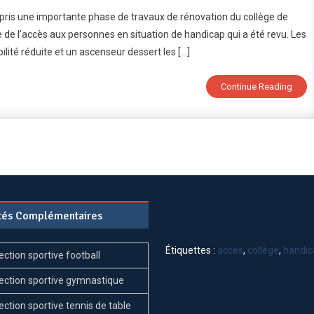
Un
pris une importante phase de travaux de rénovation du collège de
Collège
mble de l’accès aux personnes en situation de handicap qui a été revu. Les
Accessible
lité réduite et un ascenseur dessert les […]
Aux
Élèves
En
Continue Reading
Situation
De
Handicap
ités Complémentaires
Étiquettes :
acces
,
collège
,
handic
ection sportive football
ection sportive gymnastique
ection sportive tennis de table