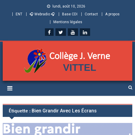
lundi, août 10, 2026
ENT
🎧 Webradio 🎧
Base CDI
Contact
A propos
Mentions légales
Collège Jules Verne de
Informations et ressources pour élèves, parents et personnels
Vittel (Vosges)
Étiquette :
Bien Grandir Avec Les Écrans