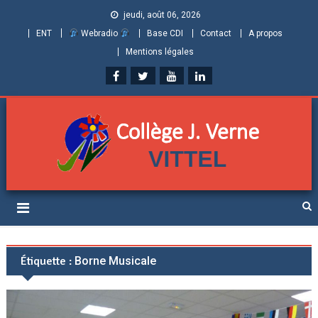
jeudi, août 06, 2026
ENT
Webradio
Base CDI
Contact
A propos
Mentions légales
Collège Jules Verne de
Informations et ressources pour élèves, parents et personnels
Vittel (Vosges)
Étiquette :
Borne Musicale