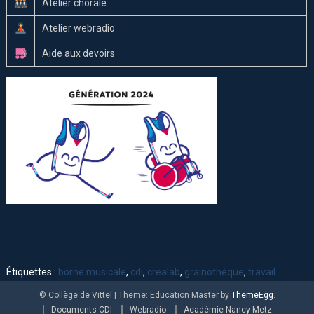
Atelier chorale
Atelier webradio
Aide aux devoirs
Étiquettes :
borne musicale
,
cdi
,
crealab
,
grainothèque
,
travail
© Collège de Vittel
|
Theme: Education Master by
ThemeEgg
.
Documents CDI
Webradio
Académie Nancy-Metz