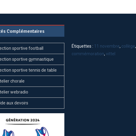
ités Complémentaires
Étiquettes :
11 novembre
,
collège
ection sportive football
commémoration
,
vittel
ection sportive gymnastique
ection sportive tennis de table
telier chorale
telier webradio
ide aux devoirs