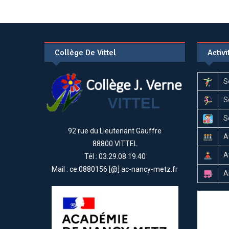
Collège De Vittel
Activ
S
S
S
92 rue du Lieutenant Gauffre
A
88800 VITTEL
A
Tél : 03.29.08.19.40
Mail : ce.0880156 [@] ac-nancy-metz.fr
A