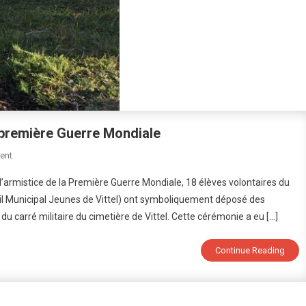
 première Guerre Mondiale
On
ent
Commémoration
armistice de la Première Guerre Mondiale, 18 élèves volontaires du
De
l Municipal Jeunes de Vittel) ont symboliquement déposé des
L’armistice
u carré militaire du cimetière de Vittel. Cette cérémonie a eu […]
De
La
Première
Continue Reading
Guerre
Mondiale