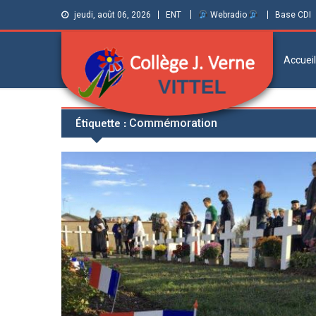
jeudi, août 06, 2026
ENT
Webradio
Base CDI
Accueil
Collège Jules
Informations et ressources pour élèves,
Étiquette :
Commémoration
parents et personnels
Verne de Vittel
(Vosges)