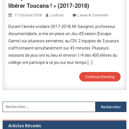
libérer Toucana ! » (2017-2018)
On
17 Octobre 2018
Ludovic
Leave A Comment
Escape
Durant l’année scolaire 2017-2018, M. Gavignet, professeur
Game
documentaliste, a mis en place un Jeu d’Evasion (Escape
/
Game) sur plusieurs semaines, au CDI. 2 équipes de 3 joueurs
Jeu
s’affrontaient simultanément sur 45 minutes. Plusieurs
D’évasion
:
sessions de jeux ont eu lieu et environ 1/4 des 400 élèves du
« Il
collège ont participé à ce jeu sur leur temps […]
Faut
Libérer
Continue Reading
Toucana
! »
(2017-
2018)
Rechercher :
Articles Récents