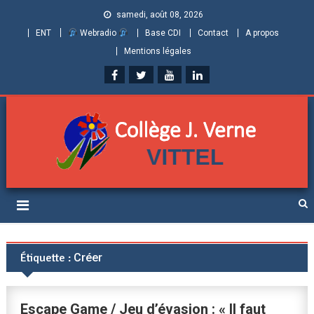
samedi, août 08, 2026
ENT
Webradio
Base CDI
Contact
A propos
Mentions légales
Collège Jules Verne de
Informations et ressources pour élèves, parents et personnels
Vittel (Vosges)
Étiquette :
Créer
Escape Game / Jeu d’évasion : « Il faut