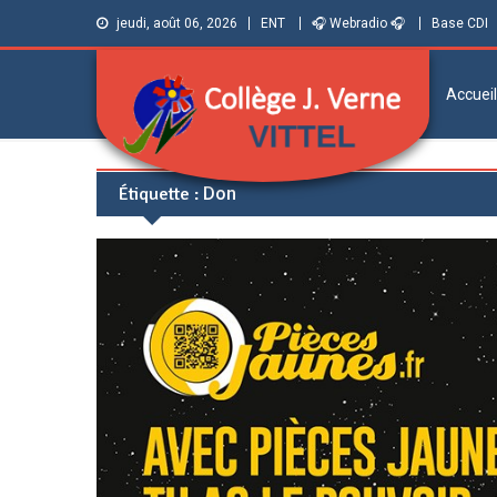
jeudi, août 06, 2026
ENT
🎧 Webradio 🎧
Base CDI
Accueil
Collège Jules
Informations et ressources pour élèves,
Étiquette :
Don
parents et personnels
Verne de Vittel
(Vosges)