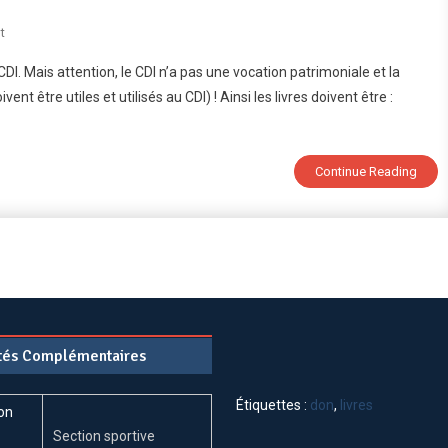
On
t
Faire
u CDI. Mais attention, le CDI n’a pas une vocation patrimoniale et la
Don
vent être utiles et utilisés au CDI) ! Ainsi les livres doivent être :
De
Livres
Au
CDI
Continue Reading
?
ités Complémentaires
Étiquettes :
don
,
livres
Section sportive