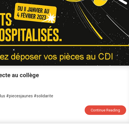
ecte au collège
On
Opérations
clus #piecesjaunes #solidarite
Pièces
Jaunes
Continue Reading
2022
:
Collecte