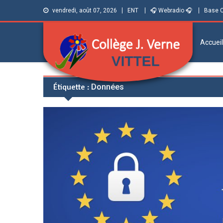
vendredi, août 07, 2026
ENT
🎧 Webradio 🎧
Base 
Accueil
Collège Jules
Informations et ressources pour élèves,
Étiquette :
Données
parents et personnels
Verne de Vittel
(Vosges)