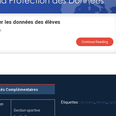
er les données des élèves
On
t
RGPD
Continue Reading
:
10
Principes
Clés
Pour
Protéger
Les
Données
ités Complémentaires
Des
Élèves
Étiquettes :
données
,
élèves
,
rgpd
Section sportive