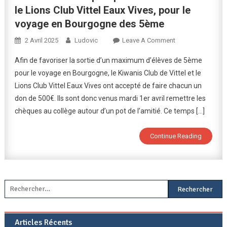
le Lions Club Vittel Eaux Vives, pour le
voyage en Bourgogne des 5ème
On
2 Avril 2025
Ludovic
Leave A Comment
Remise
Afin de favoriser la sortie d’un maximum d’élèves de 5ème
Des
pour le voyage en Bourgogne, le Kiwanis Club de Vittel et le
Chèques
Lions Club Vittel Eaux Vives ont accepté de faire chacun un
Par
don de 500€. Ils sont donc venus mardi 1er avril remettre les
Le
Kiwanis
chèques au collège autour d’un pot de l’amitié. Ce temps […]
Club
Et
Continue Reading
Le
Lions
Club
Vittel
Rechercher :
Eaux
Vives,
Pour
Articles Récents
Le