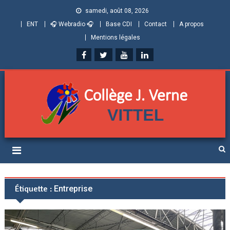
samedi, août 08, 2026
ENT
🎧 Webradio 🎧
Base CDI
Contact
A propos
Mentions légales
Collège Jules Verne de
Informations et ressources pour élèves, parents et personnels
Vittel (Vosges)
Étiquette :
Entreprise