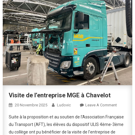
Visite de l’entreprise MGE à Chavelot
On
20 Novembre 2025
Ludovic
Leave A Comment
Visite
Suite à la proposition et au soutien de l’Association Française
De
du Transport (AFT), les élèves du dispositif ULIS 4ème-3ème
L’entrepri
du collège ont pu bénéficier de la visite de l’entreprise de
MGE