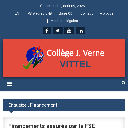
dimanche, août 09, 2026
ENT
🎧 Webradio 🎧
Base CDI
Contact
A propos
Mentions légales
Collège Jules Verne de
Informations et ressources pour élèves, parents et personnels
Vittel (Vosges)
Étiquette :
Financement
Financements assurés par le FSE