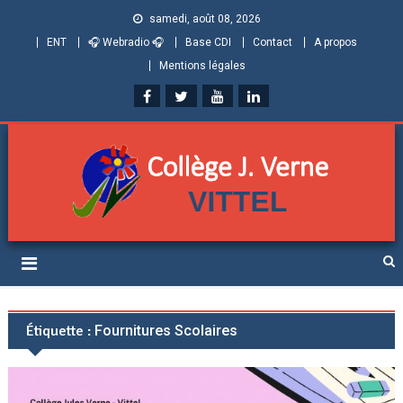
samedi, août 08, 2026
ENT
🎧 Webradio 🎧
Base CDI
Contact
A propos
Mentions légales
Collège Jules Verne de
Informations et ressources pour élèves, parents et personnels
Vittel (Vosges)
Étiquette :
Fournitures Scolaires