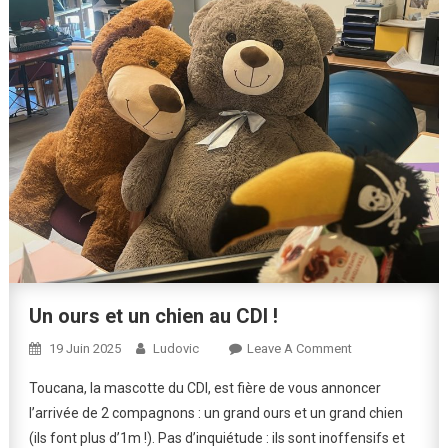
Un ours et un chien au CDI !
On
19 Juin 2025
Ludovic
Leave A Comment
Un
Toucana, la mascotte du CDI, est fière de vous annoncer
Ours
l’arrivée de 2 compagnons : un grand ours et un grand chien
Et
(ils font plus d’1m !). Pas d’inquiétude : ils sont inoffensifs et
Un