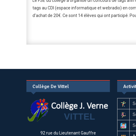
Le FSE du collège a organisé un concours de tags afin d
De
tags au CDI (espace informatique et webradio) en com
Ta
d’achat de 20€. Ce sont 14 élèves qui ont participé. Pou
FS
Collège De Vittel
Activ
S
S
S
92 rue du Lieutenant Gauffre