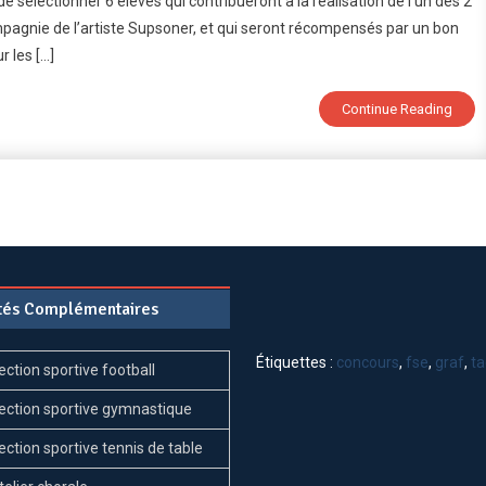
e sélectionner 6 élèves qui contribueront à la réalisation de l’un des 2
pagnie de l’artiste Supsoner, et qui seront récompensés par un bon
gs
r les […]
E
Continue Reading
ités Complémentaires
Étiquettes :
concours
,
fse
,
graf
,
t
ection sportive football
ection sportive gymnastique
ection sportive tennis de table