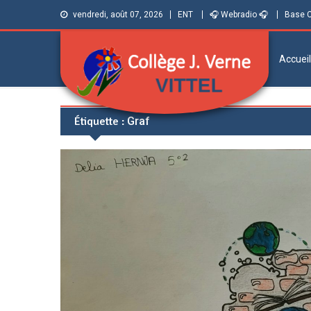
vendredi, août 07, 2026
ENT
🎧 Webradio 🎧
Base 
Accueil
Collège Jules
Informations et ressources pour élèves,
Étiquette :
Graf
parents et personnels
Verne de Vittel
(Vosges)