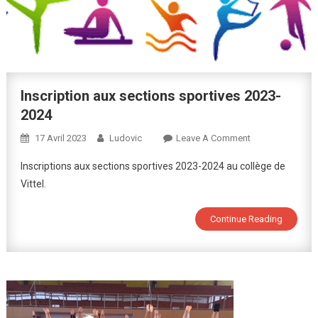
Inscription aux sections sportives 2023-
2024
On
17 Avril 2023
Ludovic
Leave A Comment
Inscription
Inscriptions aux sections sportives 2023-2024 au collège de
Aux
Vittel.
Sections
Sportives
Continue Reading
2023-
2024