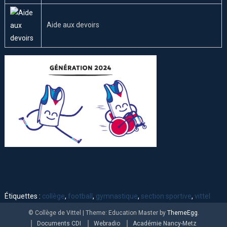
Aide aux devoirs
Étiquettes :
collège
,
football
,
gymnastique
,
section sportive
,
vittel
© Collège de Vittel
|
Theme: Education Master by
ThemeEgg
.
Documents CDI
Webradio
Académie Nancy-Metz