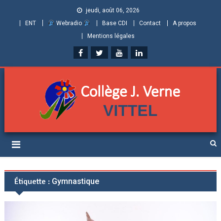
jeudi, août 06, 2026
ENT
Webradio
Base CDI
Contact
A propos
Mentions légales
Collège Jules Verne de
Informations et ressources pour élèves, parents et personnels
Vittel (Vosges)
Étiquette :
Gymnastique