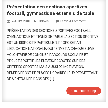
Présentation des sections sportives
football, gymnastique et tennis de table
On
4 Juillet 2018
Ludovic
Leave A Comment
Présentation
PRÉSENTATION DES SECTIONS SPORTIVES FOOTBALL,
Des
GYMNASTIQUE ET TENNIS DE TABLE LA SECTION SPORTIVE
Sections
EST UN DISPOSITIF PARTICULIER, PROPOSE PAR
Sportives
L’EDUCATION NATIONALE, QUI PERMET À CHAQUE ÉLÈVE
Football,
Gymnastique
VOLONTAIRE DE CONCILIER PARCOURS SCOLAIRE ET
Et
PROJET SPORTIF. LES ÉLÈVES, RECRUTÉS SUR DES
Tennis
CRITÈRES SPORTIFS MAIS AUSSI DE MOTIVATION,
De
BÉNÉFICIERONT DE PLAGES HORAIRES LEUR PERMETTANT
Table
DE S’ENTRAÎNER DANS DES […]
Continue Reading