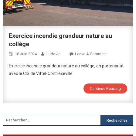
Exercice incendie grandeur nature au
collège
On
18 Juin 2024
Ludovic
Leave A Comment
Exercice
Exercice incendie grandeur nature au collège, en partenariat
Incendie
avec le CIS de Vittel-Contrexéville
Grandeur
Nature
Continue Reading
Au
Collège
Rechercher :