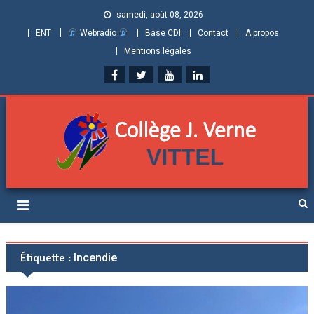
samedi, août 08, 2026
ENT
Webradio
Base CDI
Contact
A propos
Mentions légales
Collège Jules Verne de
Informations et ressources pour élèves, parents et personnels
Vittel (Vosges)
Étiquette :
Incendie