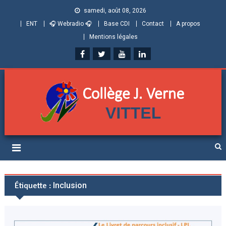
samedi, août 08, 2026
ENT
🎧 Webradio 🎧
Base CDI
Contact
A propos
Mentions légales
Collège Jules Verne de
Informations et ressources pour élèves, parents et personnels
Vittel (Vosges)
Étiquette :
Inclusion