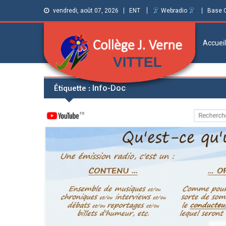
vendredi, août 07, 2026
ENT
Webradio
Base 
Accueil
Collège Jules
Informations et ressources pour élèves,
Étiquette :
Info-Doc
parents et personnels
Verne de Vittel
(Vosges)