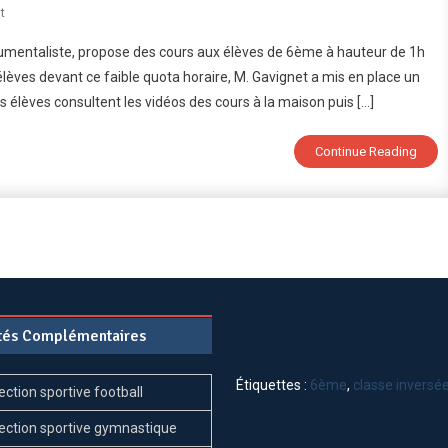
On
t
6ème
umentaliste, propose des cours aux élèves de 6ème à hauteur de 1h
:
 élèves devant ce faible quota horaire, M. Gavignet a mis en place un
Cours
s élèves consultent les vidéos des cours à la maison puis […]
D’Info-
Doc
En
Continue Reading
Classe
Inversée
ités Complémentaires
Étiquettes :
6ème
,
classe inversé
ection sportive football
ection sportive gymnastique