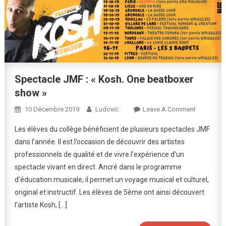
Spectacle JMF : « Kosh. One beatboxer
show »
On
10 Décembre 2019
Ludovic
Leave A Comment
Spectacle
Les élèves du collège bénéficient de plusieurs spectacles JMF
JMF
dans l’année. Il est l’occasion de découvrir des artistes
:
professionnels de qualité et de vivre l’expérience d’un
« Kosh.
spectacle vivant en direct. Ancré dans le programme
One
Beatboxer
d’éducation musicale, il permet un voyage musical et culturel,
Show »
original et instructif. Les élèves de 5ème ont ainsi découvert
l’artiste Kosh, […]