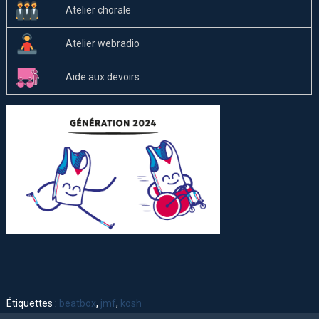
Atelier chorale
Atelier webradio
Aide aux devoirs
Étiquettes :
beatbox
,
jmf
,
kosh