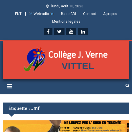
lundi, août 10, 2026
ENT
Webradio
Base CDI
Contact
A propos
Mentions légales
Collège Jules Verne de
Informations et ressources pour élèves, parents et personnels
Vittel (Vosges)
Étiquette :
Jmf