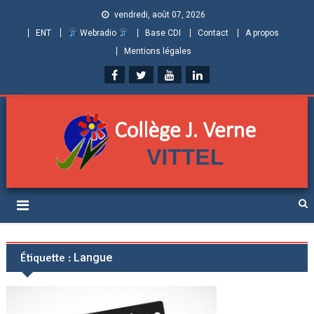
vendredi, août 07, 2026
ENT
Webradio
Base CDI
Contact
A propos
Mentions légales
Collège Jules Verne de
Informations et ressources pour élèves, parents et personnels
Vittel (Vosges)
Étiquette :
Langue