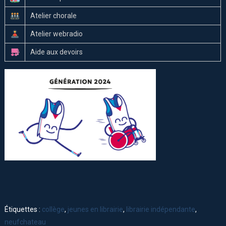
Atelier chorale
Atelier webradio
Aide aux devoirs
Étiquettes :
collège
,
jeunes en librairie
,
librairie indépendante
,
neufchateau