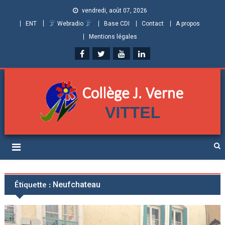
vendredi, août 07, 2026
ENT
Webradio
Base CDI
Contact
A propos
Mentions légales
Collège Jules Verne de
Informations et ressources pour élèves, parents et personnels
Vittel (Vosges)
Étiquette :
Neufchateau