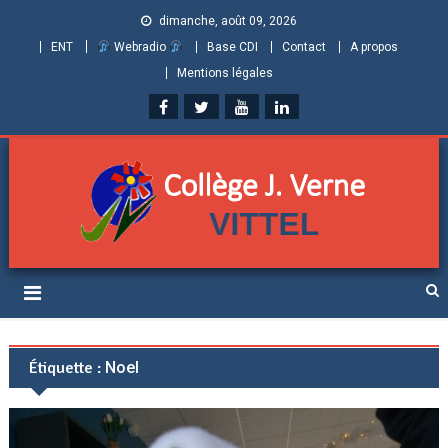
dimanche, août 09, 2026
ENT
Webradio
Base CDI
Contact
A propos
Mentions légales
Collège Jules Verne de
Informations et ressources pour élèves, parents et personnels
Vittel (Vosges)
Étiquette :
Noel