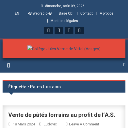
dimanche, août 09, 2026
ENT
🎧 Webradio 🎧
Base CDI
Contact
A propos
Mentions légales
Collège Jules Verne de
Informations et ressources pour élèves, parents et personnels
Vittel (Vosges)
Étiquette :
Pates Lorrains
Vente de pâtés lorrains au profit de l’A.S.
On
18 Mars 2024
Ludovic
Leave A Comment