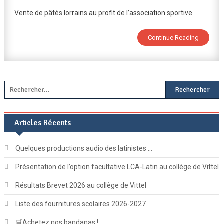
Vente
Vente de pâtés lorrains au profit de l’association sportive.
De
Pâtés
Continue Reading
Lorrains
Au
Profit
De
L’A.S.
Rechercher :
Articles Récents
Quelques productions audio des latinistes …
Présentation de l’option facultative LCA-Latin au collège de Vittel
Résultats Brevet 2026 au collège de Vittel
Liste des fournitures scolaires 2026-2027
🛒Achetez nos bandanas !