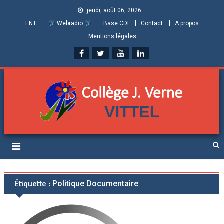
jeudi, août 06, 2026
ENT
Webradio
Base CDI
Contact
A propos
Mentions légales
Collège Jules Verne de
Informations et ressources pour élèves, parents et personnels
Vittel (Vosges)
Étiquette :
Politique Documentaire