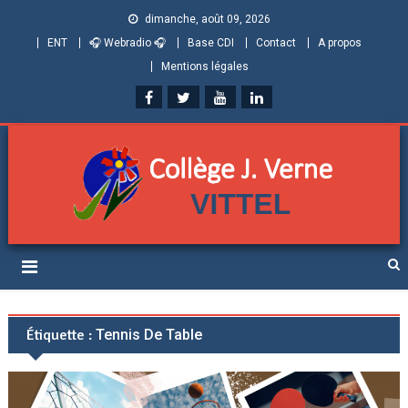
dimanche, août 09, 2026
ENT
🎧 Webradio 🎧
Base CDI
Contact
A propos
Mentions légales
Collège Jules Verne de
Informations et ressources pour élèves, parents et personnels
Vittel (Vosges)
Étiquette :
Tennis De Table