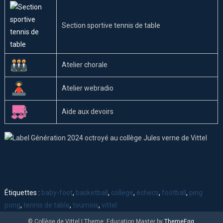
Section sportive tennis de table
Atelier chorale
Atelier webradio
Aide aux devoirs
Étiquettes :
baby-foot
,
basketball
,
college
,
échecs
,
football
,
ping
pong
,
tennis de table
,
tournois
,
vittel
© Collège de Vittel
|
Theme: Education Master by
ThemeEgg
.