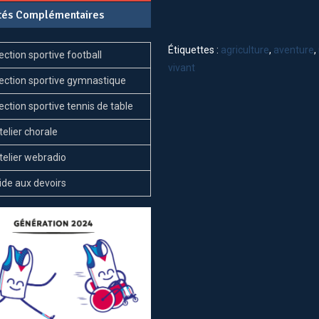
ités Complémentaires
Vivant
Étiquettes :
agriculture
,
aventure
,
ection sportive football
vivant
ection sportive gymnastique
ection sportive tennis de table
telier chorale
telier webradio
ide aux devoirs