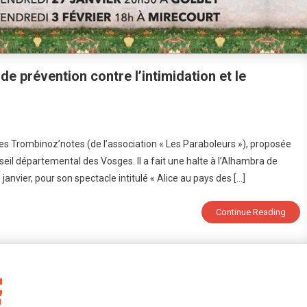
de prévention contre l’intimidation et le
On
Le
es Trombinoz’notes (de l’association « Les Paraboleurs »), proposée
Molo
eil départemental des Vosges. Il a fait une halte à l’Alhambra de
Tour
janvier, pour son spectacle intitulé « Alice au pays des […]
:
Une
Tournée
Continue Reading
Spectacle
De
Prévention
Contre
L’intimidation
Et