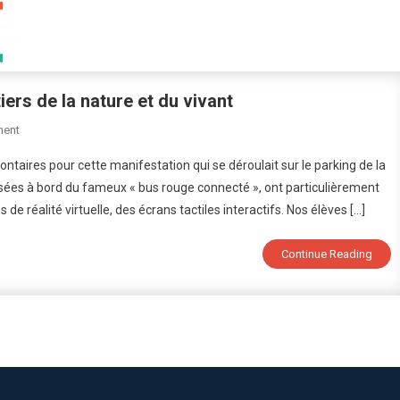
Le
Harcèlement
À
Vittel
iers de la nature et du vivant
On
ment
L’aventure
ontaires pour cette manifestation qui se déroulait sur le parking de la
Du
osées à bord du fameux « bus rouge connecté », ont particulièrement
Vivant
 de réalité virtuelle, des écrans tactiles interactifs. Nos élèves […]
:
Le
Tour
Continue Reading
Des
Métiers
De
La
Nature
Et
Du