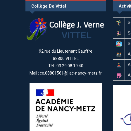
Collège De Vittel
Activ
S
S
S
92 rue du Lieutenant Gauffre
A
88800 VITTEL
A
Tél : 03.29.08.19.40
Mail : ce.0880156 [@] ac-nancy-metz.fr
A