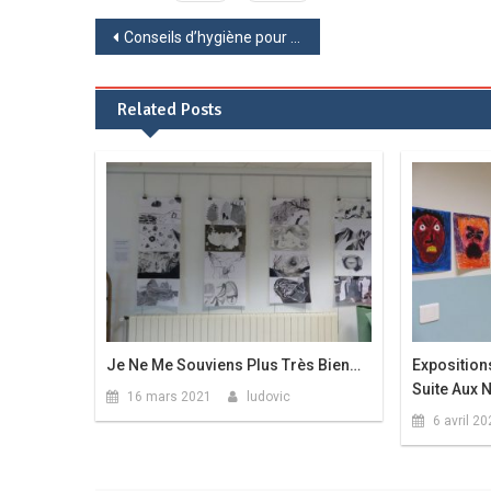
Navigation
Conseils d’hygiène pour lutter contre les virus
de
Related Posts
l’article
Je Ne Me Souviens Plus Très Bien…
Exposition
Suite Aux N
16 mars 2021
ludovic
6 avril 2