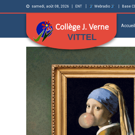
samedi, août 08, 2026
ENT
Webradio
Base C
Accueil
Collège Jules
Informations et ressources pour élèves,
parents et personnels
Verne de Vittel
(Vosges)