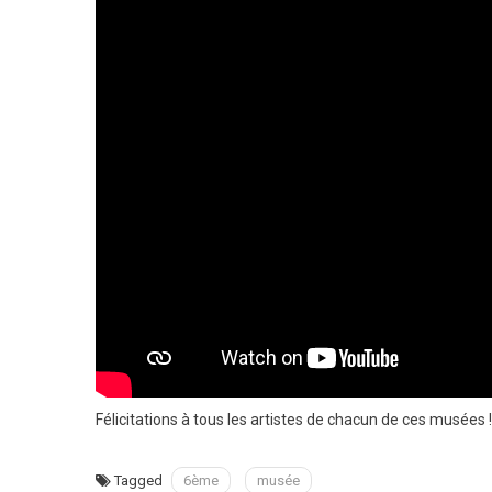
Félicitations à tous les artistes de chacun de ces musées !
Tagged
6ème
musée