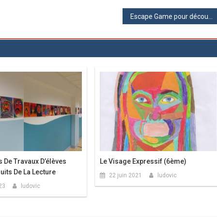
Escape Game pour découvrir l’allemand
s De Travaux D’élèves
Le Visage Expressif (6ème)
uits De La Lecture
22 juin 2021
ludovic
023
ludovic