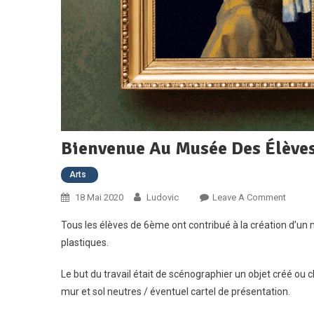
Bienvenue Au Musée Des Élèves
Arts
On
18 Mai 2020
Ludovic
Leave A Comment
Bienve
Tous les élèves de 6ème ont contribué à la création d’un m
Au
plastiques.
Musée
Des
Le but du travail était de scénographier un objet créé ou c
Élèves
mur et sol neutres / éventuel cartel de présentation.
De
6ème