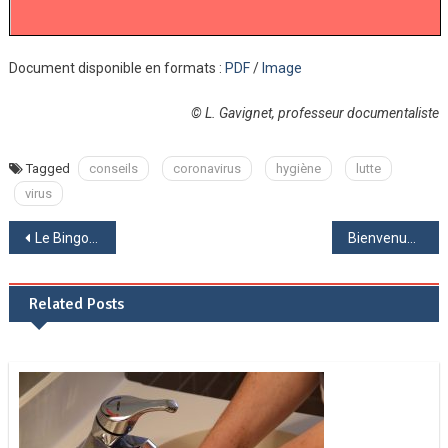
Document disponible en formats :
PDF
/
Image
© L. Gavignet, professeur documentaliste
Tagged
conseils
coronavirus
hygiène
lutte
virus
Navigation
Le Bingo des Livres : des défis avec des livres, créés par votre prof-doc
Bienvenue au Musée des élèves de 6ème !
de
Related Posts
l’article