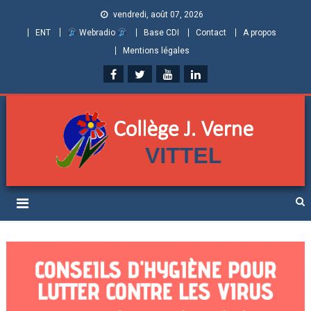
vendredi, août 07, 2026
ENT
Webradio
Base CDI
Contact
A propos
Mentions légales
Collège Jules Verne de
Informations et ressources pour élèves, parents et personnels
Vittel (Vosges)