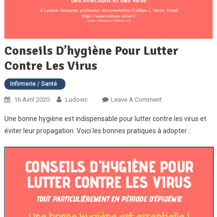
Conseils D’hygiène Pour Lutter
Contre Les Virus
Infirmerie / Santé
On
16 Avril 2020
Ludovic
Leave A Comment
Conseils
Une bonne hygiène est indispensable pour lutter contre les virus et
D’hygiène
éviter leur propagation. Voici les bonnes pratiques à adopter :
Pour
Lutter
Contre
Les
Virus