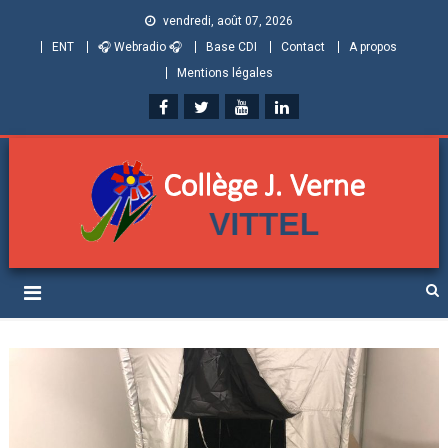
vendredi, août 07, 2026
ENT
🎧 Webradio 🎧
Base CDI
Contact
A propos
Mentions légales
Collège Jules Verne de
Informations et ressources pour élèves, parents et personnels
Vittel (Vosges)