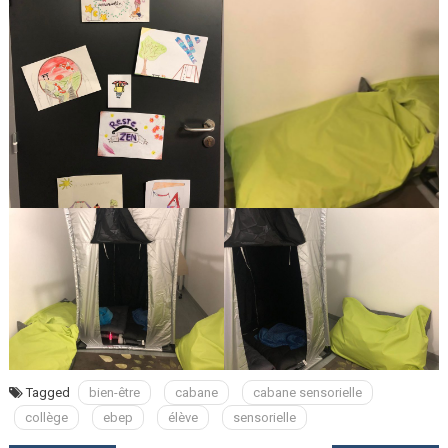
Tagged
bien-être
cabane
cabane sensorielle
collège
ebep
élève
sensorielle