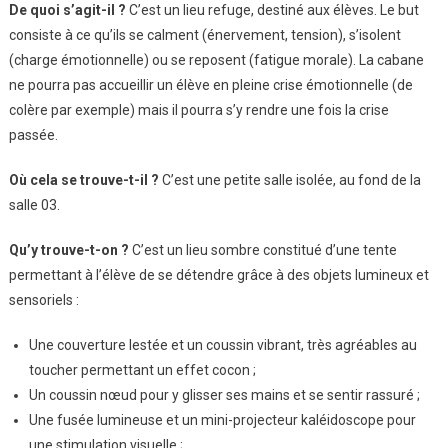
De quoi s’agit-il ?
C’est un lieu refuge, destiné aux élèves. Le but
Le
consiste à ce qu’ils se calment (énervement, tension), s’isolent
Bien-
(charge émotionnelle) ou se reposent (fatigue morale). La cabane
Être
Des
ne pourra pas accueillir un élève en pleine crise émotionnelle (de
Élèves
colère par exemple) mais il pourra s’y rendre une fois la crise
Au
passée.
Collège
Où cela se trouve-t-il ?
C’est une petite salle isolée, au fond de la
salle 03.
Qu’y trouve-t-on ?
C’est un lieu sombre constitué d’une tente
permettant à l’élève de se détendre grâce à des objets lumineux et
sensoriels :
Une couverture lestée et un coussin vibrant, très agréables au
toucher permettant un effet cocon ;
Un coussin nœud pour y glisser ses mains et se sentir rassuré ;
Une fusée lumineuse et un mini-projecteur kaléidoscope pour
une stimulation visuelle ;