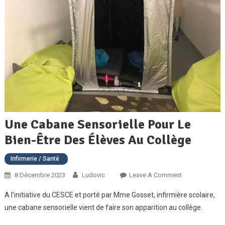
Une Cabane Sensorielle Pour Le
Bien-Être Des Élèves Au Collège
Infirmerie / Santé
On
8 Décembre 2023
Ludovic
Leave A Comment
Une
A l’initiative du CESCE et porté par Mme Gosset, infirmière scolaire,
Cabane
une cabane sensorielle vient de faire son apparition au collège.
Sensorielle
Pour