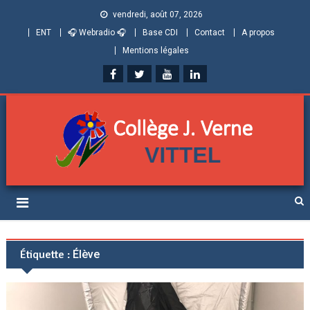
vendredi, août 07, 2026
ENT
🎧 Webradio 🎧
Base CDI
Contact
A propos
Mentions légales
Collège Jules Verne de
Informations et ressources pour élèves, parents et personnels
Vittel (Vosges)
Étiquette :
Élève