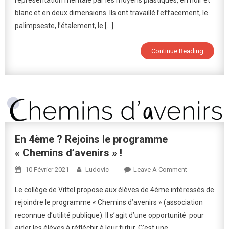
Très
blanc et en deux dimensions. Ils ont travaillé l’effacement, le
Bien…
palimpseste, l’étalement, le […]
Continue Reading
En 4ème ? Rejoins le programme
« Chemins d’avenirs » !
On
10 Février 2021
Ludovic
Leave A Comment
En
Le collège de Vittel propose aux élèves de 4ème intéressés de
4ème
rejoindre le programme « Chemins d’avenirs » (association
?
reconnue d’utilité publique). Il s’agit d’une opportunité pour
Rejoins
aider les élèves à réfléchir à leur futur. C’est une
Le