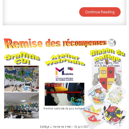
Pour
Continue Reading
Le
Bien-
Être
Des
Élèves
Au
Collège