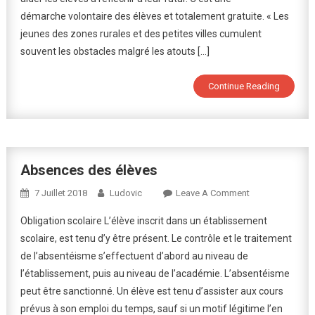
Programme
démarche volontaire des élèves et totalement gratuite. « Les
« Chemins
jeunes des zones rurales et des petites villes cumulent
D’avenirs »
souvent les obstacles malgré les atouts […]
!
Continue Reading
Absences des élèves
On
7 Juillet 2018
Ludovic
Leave A Comment
Absences
Obligation scolaire L’élève inscrit dans un établissement
Des
scolaire, est tenu d’y être présent. Le contrôle et le traitement
Élèves
de l’absentéisme s’effectuent d’abord au niveau de
l’établissement, puis au niveau de l’académie. L’absentéisme
peut être sanctionné. Un élève est tenu d’assister aux cours
prévus à son emploi du temps, sauf si un motif légitime l’en