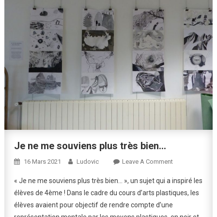
Je ne me souviens plus très bien…
On
16 Mars 2021
Ludovic
Leave A Comment
Je
« Je ne me souviens plus très bien… », un sujet qui a inspiré les
Ne
élèves de 4ème ! Dans le cadre du cours d’arts plastiques, les
Me
élèves avaient pour objectif de rendre compte d’une
Souviens
représentation mentale par les moyens plastiques, en noir et
Plus