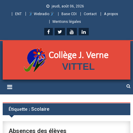
jeudi, août 06, 2026
ENT
Webradio
Base CDI
Contact
A propos
Mentions légales
Collège Jules Verne de
Informations et ressources pour élèves, parents et personnels
Vittel (Vosges)
Étiquette :
Scolaire
Absences des élèves