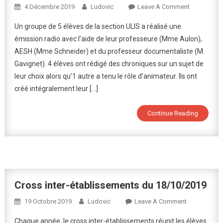
On
4 Décembre 2019
Ludovic
Leave A Comment
Création
Un groupe de 5 élèves de la section ULIS a réalisé une
D’une
émission radio avec l’aide de leur professeure (Mme Aulon),
Émission
AESH (Mme Schneider) et du professeur documentaliste (M.
Radio
Gavignet). 4 élèves ont rédigé des chroniques sur un sujet de
En
Section
leur choix alors qu’1 autre a tenu le rôle d’animateur. Ils ont
ULIS
créé intégralement leur […]
Continue Reading
Cross inter-établissements du 18/10/2019
On
19 Octobre 2019
Ludovic
Leave A Comment
Cross
Chaque année, le cross inter-établissements réunit les élèves