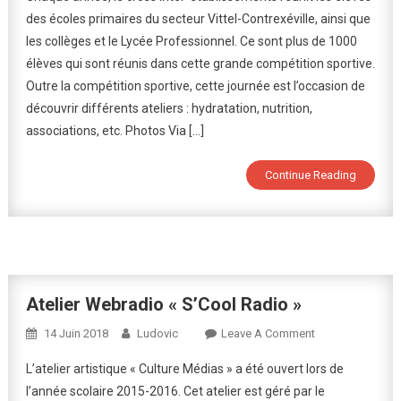
Inter-
des écoles primaires du secteur Vittel-Contrexéville, ainsi que
Établisseme
les collèges et le Lycée Professionnel. Ce sont plus de 1000
Du
élèves qui sont réunis dans cette grande compétition sportive.
18/10/2019
Outre la compétition sportive, cette journée est l’occasion de
découvrir différents ateliers : hydratation, nutrition,
associations, etc. Photos Via […]
Continue Reading
Atelier Webradio « S’Cool Radio »
On
14 Juin 2018
Ludovic
Leave A Comment
Atelier
L’atelier artistique « Culture Médias » a été ouvert lors de
Webradio
l’année scolaire 2015-2016. Cet atelier est géré par le
« S’Cool