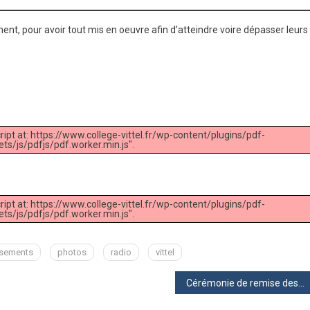
ement, pour avoir tout mis en oeuvre afin d’atteindre voire dépasser leurs
ript at: https://www.college-vittel.fr/wp-content/plugins/pdf-
s/js/pdfjs/pdf.worker.min.js".
ript at: https://www.college-vittel.fr/wp-content/plugins/pdf-
s/js/pdfjs/pdf.worker.min.js".
issements
photos
radio
vittel
Cérémonie de remise des diplômes du Brevet 2019