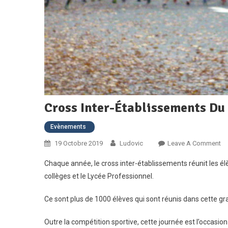
Cross Inter-Établissements Du
Evènements
O
19 Octobre 2019
Ludovic
Leave A Comment
Cr
Chaque année, le cross inter-établissements réunit les élè
Int
collèges et le Lycée Professionnel.
Ét
D
Ce sont plus de 1000 élèves qui sont réunis dans cette gr
18
Outre la compétition sportive, cette journée est l’occasion 