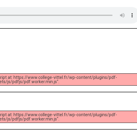
ript at: https://www.college-vittel.fr/wp-content/plugins/pdf-
s/js/pdfjs/pdf.worker.min.js".
ript at: https://www.college-vittel.fr/wp-content/plugins/pdf-
s/js/pdfjs/pdf.worker.min.js".