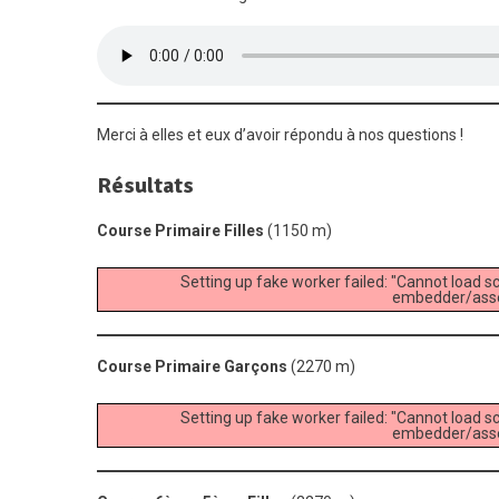
Merci à elles et eux d’avoir répondu à nos questions !
Résultats
Course Primaire Filles
(1150 m)
Setting up fake worker failed: "Cannot load sc
embedder/asset
Course Primaire Garçons
(2270 m)
Setting up fake worker failed: "Cannot load sc
embedder/asset