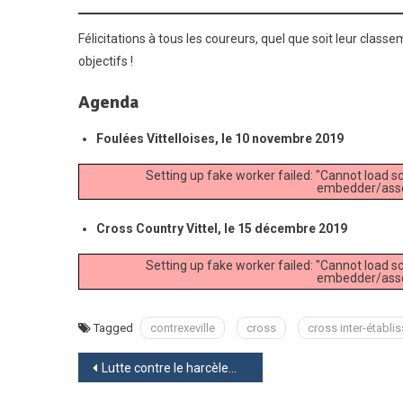
Félicitations à tous les coureurs, quel que soit leur class
objectifs !
Agenda
Foulées Vittelloises, le 10 novembre 2019
Setting up fake worker failed: "Cannot load sc
embedder/asset
Cross Country Vittel, le 15 décembre 2019
Setting up fake worker failed: "Cannot load sc
embedder/asset
Tagged
contrexeville
cross
cross inter-établ
Navigation
Lutte contre le harcèlement au collège