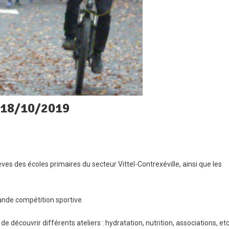
 18/10/2019
n
oss
ves des écoles primaires du secteur Vittel-Contrexéville, ainsi que les
er-
ablissements
u
ande compétition sportive.
/10/2019
de découvrir différents ateliers : hydratation, nutrition, associations, etc