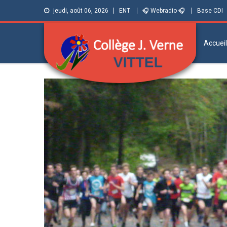
jeudi, août 06, 2026
ENT
🎧 Webradio 🎧
Base CDI
Accueil
Collège Jules
Informations et ressources pour élèves,
parents et personnels
Verne de Vittel
(Vosges)