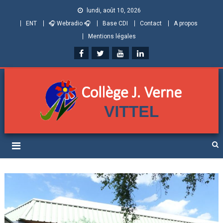
lundi, août 10, 2026
ENT
🎧 Webradio 🎧
Base CDI
Contact
A propos
Mentions légales
Collège Jules Verne de
Informations et ressources pour élèves, parents et personnels
Vittel (Vosges)