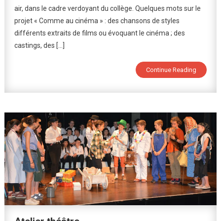
air, dans le cadre verdoyant du collège. Quelques mots sur le
:
projet « Comme au cinéma » : des chansons de styles
Spectacle
De
différents extraits de films ou évoquant le cinéma ; des
Fin
castings, des […]
D’année
Du
Continue Reading
Collège