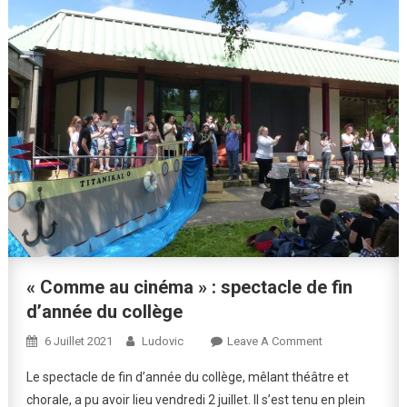
« Comme au cinéma » : spectacle de fin
d’année du collège
On
6 Juillet 2021
Ludovic
Leave A Comment
« Comme
Le spectacle de fin d’année du collège, mêlant théâtre et
Au
chorale, a pu avoir lieu vendredi 2 juillet. Il s’est tenu en plein
Cinéma »