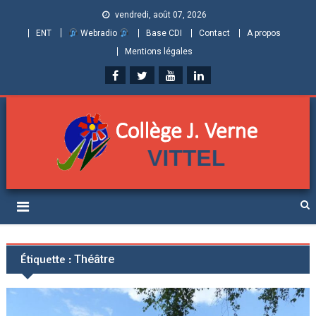
vendredi, août 07, 2026
ENT
Webradio
Base CDI
Contact
A propos
Mentions légales
Collège Jules Verne de
Informations et ressources pour élèves, parents et personnels
Vittel (Vosges)
Étiquette :
Théâtre