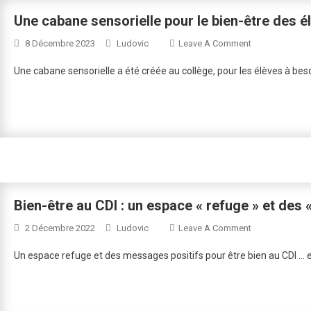
Voie »
Une cabane sensorielle pour le bien-être des é
On
8 Décembre 2023
Ludovic
Leave A Comment
Une
Une cabane sensorielle a été créée au collège, pour les élèves à beso
Cabane
Sensorielle
Pour
Le
Bien-
Être
Des
Élèves
Bien-être au CDI : un espace « refuge » et des «
Au
Collège
On
2 Décembre 2022
Ludovic
Leave A Comment
Bien-
Un espace refuge et des messages positifs pour être bien au CDI … et
Être
Au
CDI
: