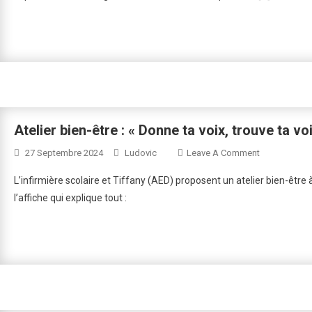
:
Comprendre,
Gérer
Et
Lutter
Contre
Le
Stress
Atelier bien-être : « Donne ta voix, trouve ta vo
On
27 Septembre 2024
Ludovic
Leave A Comment
Atelier
L’infirmière scolaire et Tiffany (AED) proposent un atelier bien-être à
Bien-
l’affiche qui explique tout :
Être
:
« Donne
Ta
Voix,
Trouve
Ta