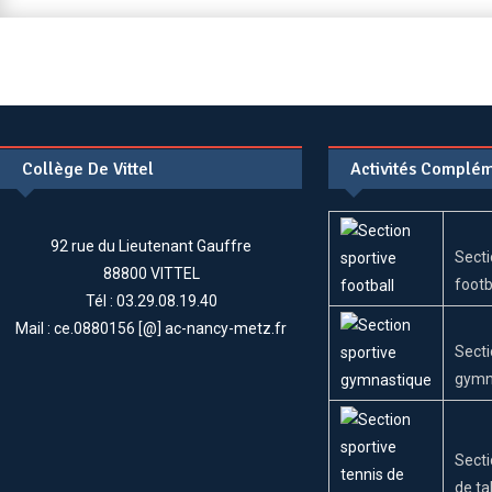
Un
Espace
« Refuge »
Et
Des
« Messages
Collège De Vittel
Activités Complém
Positifs »
À
(s’)offrir
92 rue du Lieutenant Gauffre
!
Secti
88800 VITTEL
footb
Tél : 03.29.08.19.40
Mail : ce.0880156 [@] ac-nancy-metz.fr
Secti
gymn
Secti
de ta