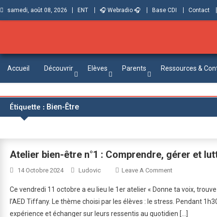
samedi, août 08, 2026
ENT
🎧 Webradio 🎧
Base CDI
Contact
Collège Jules Verne de Vittel
Informations et ressources pour élèves, parents et personnels
Accueil
Découvrir
Elèves
Parents
Ressources & Con
Étiquette :
Bien-Être
Atelier bien-être n°1 : Comprendre, gérer et lut
On
14 Octobre 2024
Ludovic
Leave A Comment
Atelier
Ce vendredi 11 octobre a eu lieu le 1er atelier « Donne ta voix, trouv
Bien-
l’AED Tiffany. Le thème choisi par les élèves : le stress. Pendant 1
Être
expérience et échanger sur leurs ressentis au quotidien […]
N°1